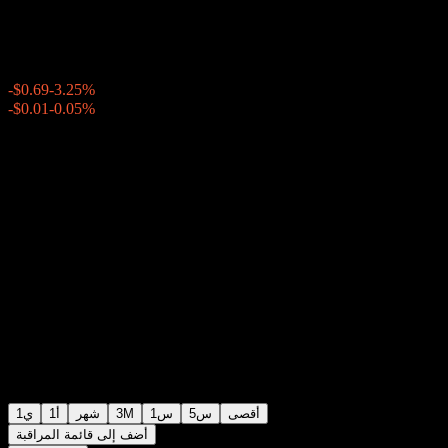
$20.52
2264
-$0.69
-3.25%
Friday 20:00
بعد الإغلاق
Friday 23:59
-0.05%
-$0.01
أقصى
5س
1س
3M
شهر
1أ
1ي
أضف إلى قائمة المراقبة