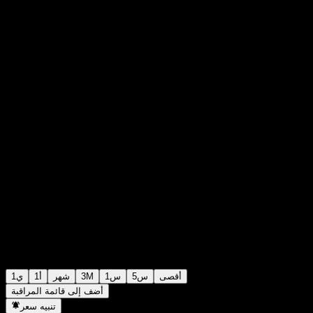
M$3,390.98
4692
+M$0.00
+0%
Thursday 15:46
أقصى
5س
1س
3M
شهر
1أ
1ي
أضف إلى قائمة المراقبة
تنبيه سعر