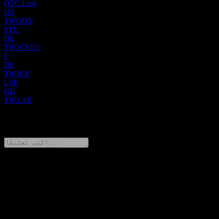
OTC Link
US
TWODY
STU
DE
TWW.STU
F
DE
TWW.F
LSE
GB
TW.LSE
0 Comments
شارك أفكارك
FAQ
▼
ما هو سعر سهم Taylor Wimpey اليوم؟