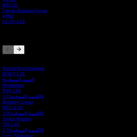
BP.LSE
Lloyds Banking Group
998
LLOY.LSE
المنافسون
هذه القائمة تحليل مبني على أحداث السوق الأخيرة. ليست توصية
استثمارية.
Barratt Developments
BDEV.LSE
القيمة السوقية
0
Persimmon
PSN.LSE
3.33B
القيمة السوقية
Berkeley Group
BKG.LSE
3.05B
القيمة السوقية
Taylor Wimpey
TW.LSE
2.74B
القيمة السوقية
Crest Nicholson