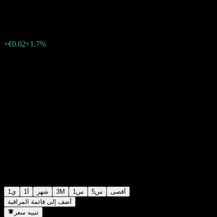
€0.9690
4658
08:35 اليوم
+1.7%
+€0.02
أقصى
5س
1س
3M
شهر
1أ
1ي
أضف إلى قائمة المراقبة
تنبيه سعر