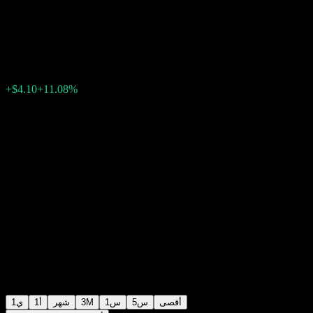
Crude Oil 2x Shares
$41.10
222
19:51 اليوم
+11.08%
+$4.10
أقصى
5س
1س
3M
شهر
1أ
1ي