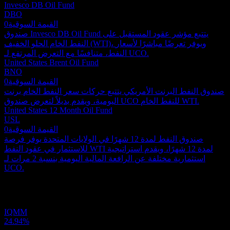
Invesco DB Oil Fund
DBO
القيمة السوقية
0
صندوق Invesco DB Oil Fund يتتبع مؤشر عقود المستقبل على
النفط الخام الحلو الخفيف (WTI)، ويوفر تعرضًا مباشرًا لأسعار
النفط، متنافسًا مع التعرض المرتفع لـ UCO.
United States Brent Oil Fund
BNO
القيمة السوقية
0
صندوق النفط البرنت الأمريكي يتتبع حركات سعر النفط الخام برنت
اليومية، ويقدم بديلاً لتعرض صندوق UCO للنفط الخام WTI.
United States 12 Month Oil Fund
USL
القيمة السوقية
0
صندوق النفط لمدة 12 شهرًا في الولايات المتحدة يوفر فرصة
للاستثمار في عقود النفط WTI لمدة 12 شهرًا، ويقدم استراتيجية
استثمارية مختلفة عن الرافعة المالية اليومية بنسبة 2 مرات لـ
UCO.
المحفظة
IQMM
24.94%