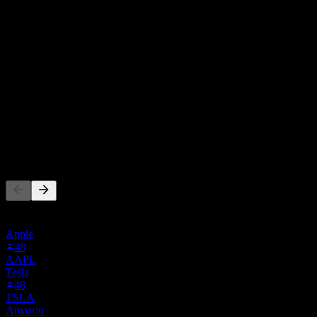
توزيع أرباح
-
نسبة المصاريف
0.95
%
0%
1%+
الرسوم السنوية التي تدفعها لشركة الصندوق لإدارة استثمارك. كلما
كان معدل المصروفات أقل كان أفضل. هذا ليس توصية استثمارية.
يتابع الناس أيضًا
هذه القائمة مبنية على قوائم المراقبة لمستخدمي Stock Events
الذين يتابعون UCO. ليست توصية استثمارية.
Apple
48
AAPL
Tesla
48
TSLA
Amazon