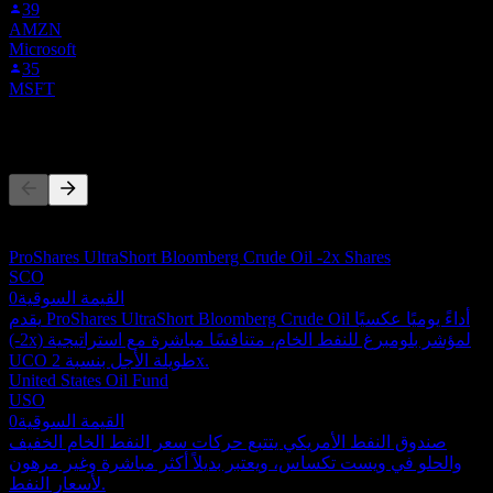
39
AMZN
Microsoft
35
MSFT
المنافسون
هذه القائمة تحليل مبني على أحداث السوق الأخيرة. ليست توصية
استثمارية.
ProShares UltraShort Bloomberg Crude Oil -2x Shares
SCO
القيمة السوقية
0
يقدم ProShares UltraShort Bloomberg Crude Oil أداءً يوميًا عكسيًا
(-2x) لمؤشر بلومبرغ للنفط الخام، متنافسًا مباشرة مع استراتيجية
UCO طويلة الأجل بنسبة 2x.
United States Oil Fund
USO
القيمة السوقية
0
صندوق النفط الأمريكي يتتبع حركات سعر النفط الخام الخفيف
والحلو في ويست تكساس، ويعتبر بديلاً أكثر مباشرة وغير مرهون
لأسعار النفط.