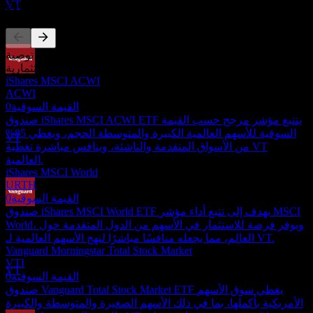
المنافسون
VT
هذه القائمة تحليل مبني على أحداث السوق الأخيرة. ليست توصية
استثمارية.
دفع الأرباح
iShares MSCI ACWI
23
ACWI
JUN
27
القيمة السوقية
0
Vanguard Total World Stock
صندوق iShares MSCI ACWI ETF يتتبع مؤشر مرجح حسب القيمة
تقديري
السوقية للأسهم العالمية الكبيرة والمتوسطة الحجم، ويغطي 85%
VT
من الأسواق المتقدمة والناشئة، وينافس مباشرة تغطية VT
العالمية.
iShares MSCI World
URTH
القيمة السوقية
0
صندوق iShares MSCI World ETF يهدف إلى تتبع أداء مؤشر MSCI
استبعاد الأرباح
World، ويوفر فرصة للاستثمار في الأسهم من الدول المتقدمة حول
20
العالم، مما يجعله منافسًا مباشرًا لنهج الأسهم العالمية لـ VT.
SEP
27
Vanguard Morningstar Total Stock Market
Vanguard Total World Stock
VTI
تقديري
VT
القيمة السوقية
0
صندوق Vanguard Total Stock Market ETF يغطي سوق الأسهم
الأمريكية بأكملها، بما في ذلك الأسهم الصغيرة والمتوسطة والكبيرة