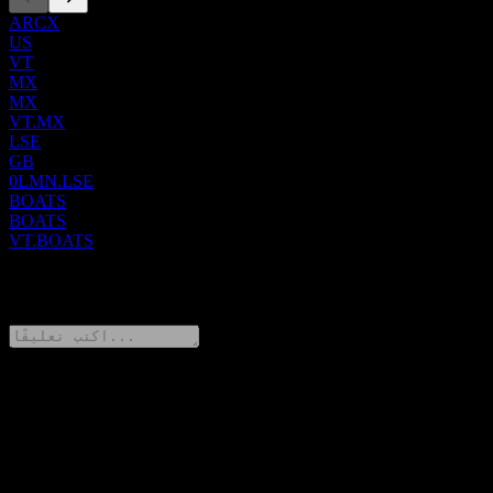
ARCX
US
VT
MX
MX
VT.MX
LSE
GB
0LMN.LSE
BOATS
BOATS
VT.BOATS
0 Comments
شارك أفكارك
FAQ