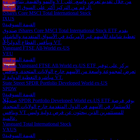
والنمو والقيمة. يتنافس مع VT من خلال تقديم تعرض واسع، على
الرغم من التركيز أكثر على السوق الأمريكية.
iShares Core MSCI Total International Stock
دفع الأرباح
IXUS
23
القيمة السوقية
0
SEP
27
صندوق iShares Core MSCI Total International Stock ETF يقدم
Vanguard Total World Stock
تغطية شاملة للأسهم غير الأمريكية في الأسواق المتقدمة والناشئة،
تقديري
VT
وينافس القطاع الدولي لـ VT.
Vanguard FTSE All-World ex-US
VEU
القيمة السوقية
0
صندوق Vanguard FTSE All-World ex-US ETF يركز على توفير
تعرض لمجموعة واسعة من الأسهم خارج الولايات المتحدة، وينافس
استبعاد الأرباح
مباشرة التغطية الدولية لـ VT.
20
State Street SPDR Portfolio Developed World ex-US
DEC
27
SPDW
Vanguard Total World Stock
القيمة السوقية
0
تقديري
VT
صندوق SPDR Portfolio Developed World ex-US ETF يوفر فرصة
للاستثمار في الأسهم في الدول المتقدمة خارج الولايات المتحدة،
وينافس VT للمستثمرين الذين يبحثون عن فرص دولية وليس
عالمية.
Vanguard Total International Stock
VXUS
القيمة السوقية
0