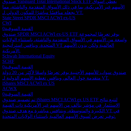
صندوق Vanguard Total International Stock ETF يغطي أسواق
الأسهم غير الأمريكية، بما في ذلك الأسواق المتقدمة والناشئة، مما
يجعله منافسًا مباشرًا للمكون الدولي لـ VT.
State Street SPDR MSCI ACWI ex-US
CWI
القيمة السوقية
0
صندوق SPDR MSCI ACWI ex-US ETF يوفر تعرضًا لمجموعة
واسعة من الأسهم في الأسواق المتقدمة والناشئة، باستثناء الولايات
المتحدة، وينافس استراتيجية VT العالمية ولكن بدون الأسهم
الأمريكية.
Schwab International Equity
SCHF
القيمة السوقية
0
صندوق سواب للأسهم الأجنبية يوفر تعرضًا واسعًا لأكثر من 20 دولة
متقدمة حول العالم، وينافس تغطية الأسهم الدولية لـ VT.
iShares MSCI ACWI ex US
ACWX
القيمة السوقية
0
تم تصميم صندوق iShares MSCI ACWI ex US ETF لتتبع نتائج
الاستثمار في مؤشر يتألف من الأسهم غير الأمريكية ذات القيمة
الكبيرة والمتوسطة، ويتنافس مباشرة مع هدف صندوق VT في
توفير تعرض لسوق الأسهم العالمية باستثناء الولايات المتحدة.
المحفظة