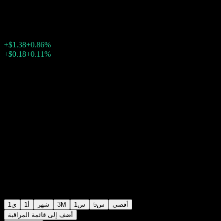
$161.30
7860
20:00 اليوم
+0.86%
+$1.38
بعد الإغلاق
22:04
+0.11%
+$0.18
أقصى
5س
1س
3M
شهر
1أ
1ي
أضف إلى قائمة المراقبة