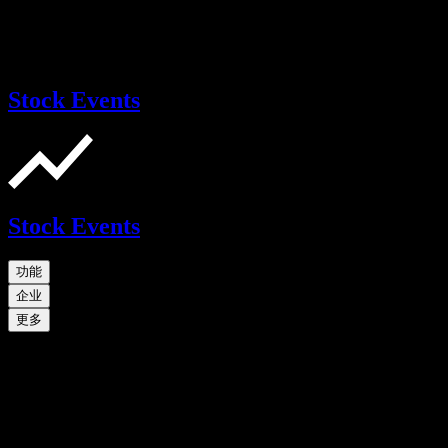
Stock Events
Stock Events
功能
企业
更多