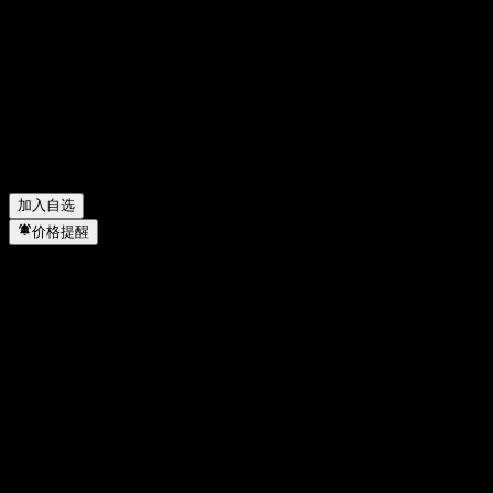
分享你的想法
FAQ
AIxBET 今天的股价是多少？
▼
AIxBET 的股票代码是什么？
▼
AIxBET 属于哪个行业？
▼
AIxBET 何时完成拆股？
▼
加入自选
价格提醒