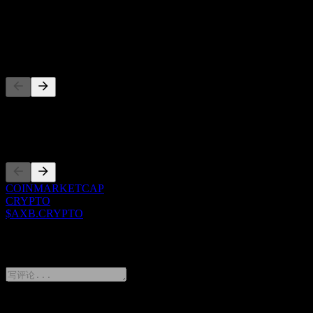
股息
-
竞争对手
此列表为基于近期市场事件的分析。并非投资建议。
上市
COINMARKETCAP
CRYPTO
$AXB.CRYPTO
0 Comments