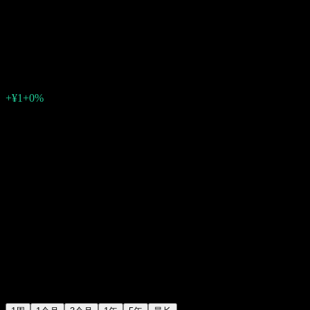
SMA/EW
¥22,070
0
+¥1
+0%
上周