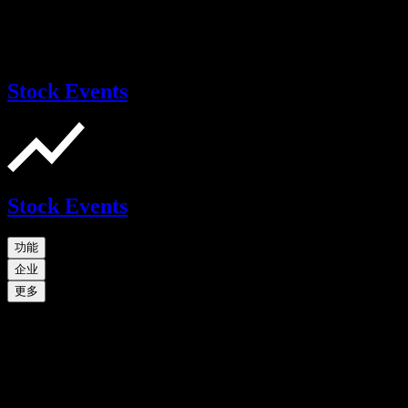
Stock Events
Stock Events
功能
企业
更多