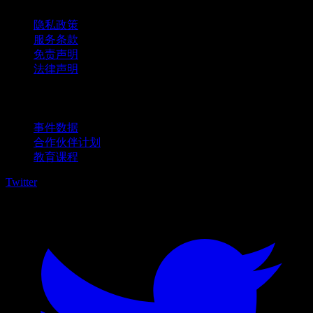
隐私政策
服务条款
免责声明
法律声明
商用
事件数据
合作伙伴计划
教育课程
Twitter