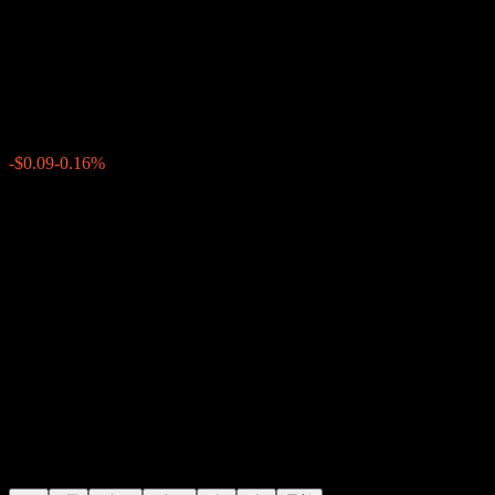
领先汽车配件公司 (Advance
Auto Parts)
$57.82
628
-$0.09
-0.16%
Friday 18:05