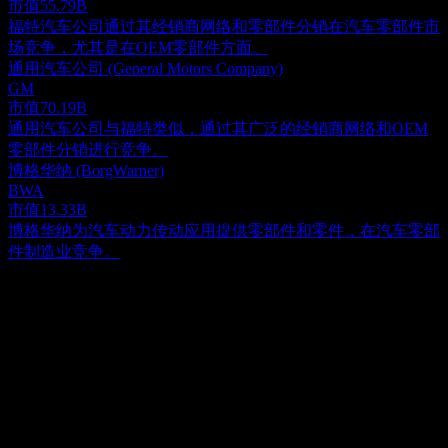
市值
55.79B
福特汽车公司通过其经销商网络和零部件分销在汽车零部件市
场竞争，尤其是在OEM零部件方面。
通用汽车公司 (General Motors Company)
GM
市值
70.19B
通用汽车公司与福特类似，通过其广泛的经销商网络和OEM
零部件分销进行竞争。
博格华纳 (BorgWarner)
BWA
市值
13.33B
博格华纳为汽车动力传动应用提供零部件和零件，在汽车零部
件制造业竞争。
关于
领先汽车配件公司 (Advance Auto Parts), Inc. 是领先的零售商
和供应商，提供全面的汽车更换部件、配件、电池及必要的维
护用品。其广泛的库存可满足各种车型需求，包括国产及进口
Show more...
乘用车、面包车、运动型多用途车（SUV）以及轻型和重型
首席执行官
卡车。公司的产品范围广泛，涵盖了关键的机械系统，如制动
Mr. Shane M. O'Kelly