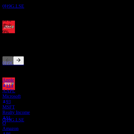
买入
预估
0H9G.LSE
0
%
持有
91
%
卖出
9
%
除息
11
其他人也在关注
OCT
27
领先汽车配件公司 (Advance Auto Parts)
预估
0H9G.LSE
此列表基于在 Stock Events 上关注 0H9G.LSE 的用户自选生
成。这不是投资建议。
Apple
114
AAPL
股息支付
Microsoft
22
93
OCT
27
MSFT
领先汽车配件公司 (Advance Auto Parts)
Realty Income
预估
91
0H9G.LSE
O
Amazon
86