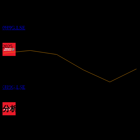
-1.25
0.51%
利润率
23
-0.53
APR
27
有盈利
0.2
领先汽车配件公司 (Advance Auto Parts)
0.92
2020
2021
预估
0H9G.LSE
2022
2023
2024
2025
除息
12
JUL
27
领先汽车配件公司 (Advance Auto Parts)
预估
0H9G.LSE
8.6B
营收
44M
净利润
分析师评级
股息支付
60.00
平均目标价
23
最高预估为 65.00。
JUL
27
来自过去6个月内的 11 条评分。这不是投资建议。
领先汽车配件公司 (Advance Auto Parts)