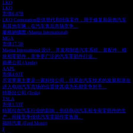
LKQ
LKQ
市值
6.47B
LKQ Corporation提供替代和特殊零件，用于修复和装饰汽车
和其他车辆，在汽车售后市场竞争。
麥格納國際 (Magna International)
MGA
市值
17.5B
Magna International 设计、开发和制造汽车系统、装配件、模
块和零部件，竞争更广泛的汽车零部件行业。
蘋果公司 (Apple)
AAPL
市值
4.63T
尽管苹果主要是一家科技公司，但其在汽车技术的发展和潜在
进入电动汽车市场的位置使其成为长期竞争对手。
特斯拉公司 (Tesla)
TSLA
市值
1.53T
特斯拉在汽车行业的影响，包括电动汽车和专有零部件的生
产，间接竞争传统汽车零部件零售商。
福特汽車 (Ford Motor)
F