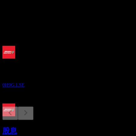
股息率
1.73%
股息
1
即将到来
财报
20
AUG
领先汽车配件公司 (Advance Auto Parts)
0H9G.LSE
除息
12
股息
OCT