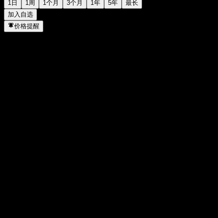
1日
1周
1个月
3个月
1年
5年
最长
加入自选
价格提醒
统计
当日最高
57.47
当日最低
57.47
52周高点
129.38
52周低点
47.73
成交量
-
平均成交量
-
市值
3.49B
市盈率
0.06