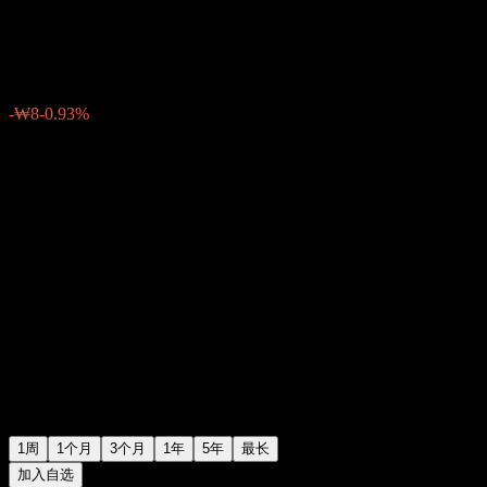
₩811
0
-₩8
-0.93%
上周
1周
1个月
3个月
1年
5年
最长
加入自选