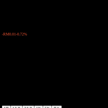
Luxury Fund
RM1.0131
0
-RM0.01
-0.72%
上周