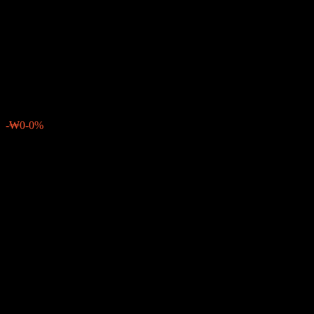
Equity-Fund of Funds Ce
Hedged
₩2,049
0
-₩0
-0%
上周