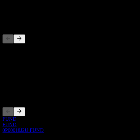
股息
-
竞争对手
此列表为基于近期市场事件的分析。并非投资建议。
关于
Show more...
首席执行官
上市
FUND
FUND
0P00018J2U.FUND