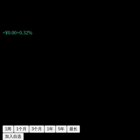
¥1.2088
0
+¥0.00
+0.32%
上周
1周
1个月
3个月
1年
5年
最长
加入自选