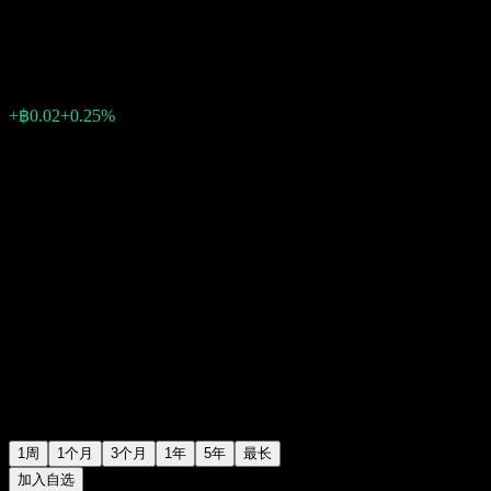
฿7.71
0
+฿0.02
+0.25%
上周
1周
1个月
3个月
1年
5年
最长
加入自选