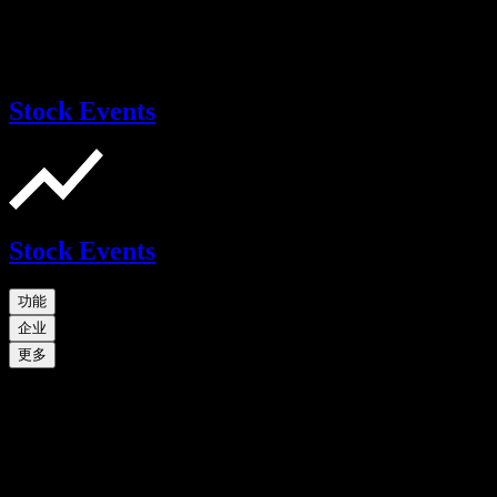
Stock Events
Stock Events
功能
企业
更多