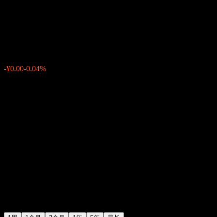
A
¥1.1060
0
-¥0.00
-0.04%
上周