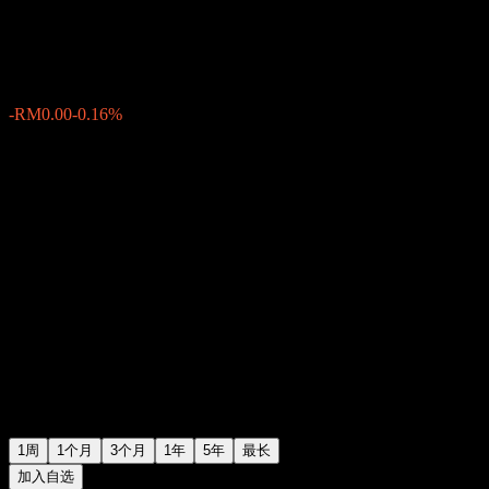
RM0.8336
0
-RM0.00
-0.16%
上周
1周
1个月
3个月
1年
5年
最长
加入自选