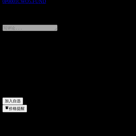
0P0001CWO5.FUND
0 Comments
分享你的想法
FAQ
Manulife SGD Income Fund-MYR Hedged-Class 今天的股
Manulife SGD Income Fund-MYR Hedged-Class 的股票代
Manulife SGD Income Fund-MYR Hedged-Class 属于哪个行
Manulife SGD Income Fund-MYR Hedged-Class 何时完成拆
加入自选
价格提醒