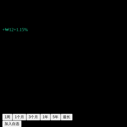
₩1,082
0
+₩12
+1.15%
上周
1周
1个月
3个月
1年
5年
最长
加入自选