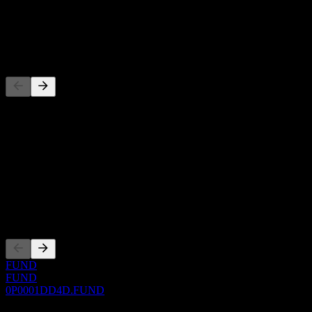
股息
-
竞争对手
此列表为基于近期市场事件的分析。并非投资建议。
关于
Show more...
首席执行官
上市
FUND
FUND
0P0001DD4D.FUND