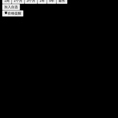
1周
1个月
3个月
1年
5年
最长
加入自选
价格提醒
统计
当日最高
15.24
当日最低
15.24
52周高点
15.24
52周低点
12.87
成交量
-
平均成交量
-
市值
0
市盈率
-