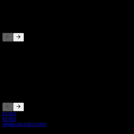
股息
-
竞争对手
此列表为基于近期市场事件的分析。并非投资建议。
关于
Show more...
首席执行官
上市
FUND
FUND
0P0001HGOD.FUND