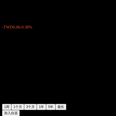
TWD16.03
0
-TWD0.06
-0.38%
上周
1周
1个月
3个月
1年
5年
最长
加入自选