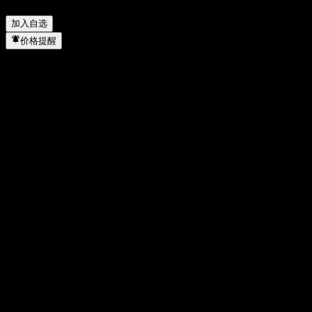
Hedged 何时完成拆股？
▼
加入自选
价格提醒