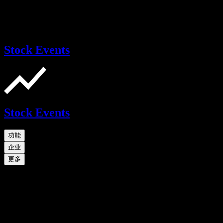
Stock Events
Stock Events
功能
企业
更多