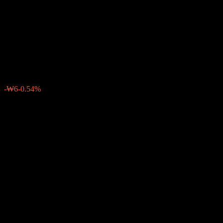
Plus Real Estate Feeder REITs-
Fund of Funds 2 C Unhedged
₩1,022
0
-₩6
-0.54%
上周