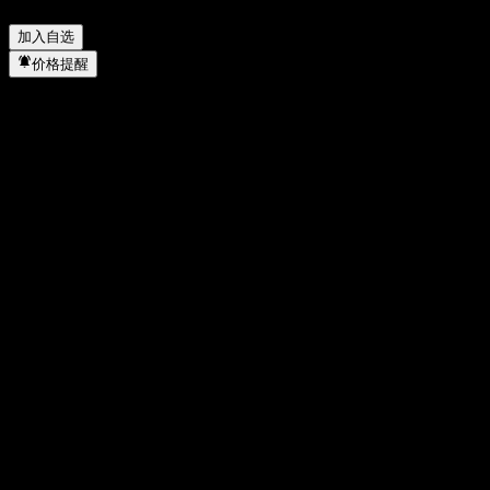
Fund of Funds 2 C Unhedged 何时完成拆股？
▼
加入自选
价格提醒