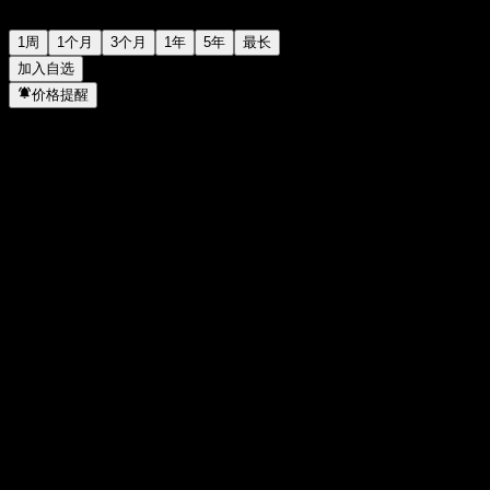
1周
1个月
3个月
1年
5年
最长
加入自选
价格提醒
统计
当日最高
1,022
当日最低
1,022
52周高点
1,105
52周低点
994
成交量
-
平均成交量
-
市值
0