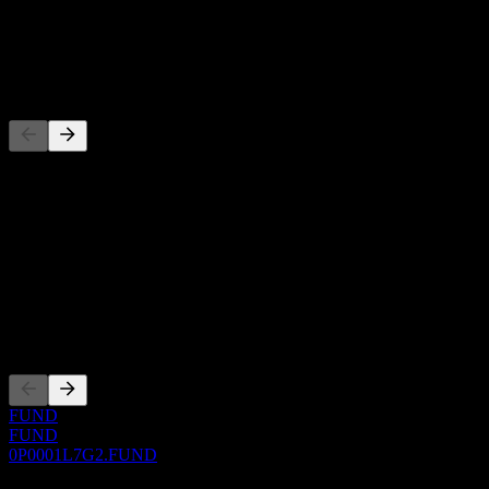
股息
-
竞争对手
此列表为基于近期市场事件的分析。并非投资建议。
关于
Show more...
首席执行官
上市
FUND
FUND
0P0001L7G2.FUND