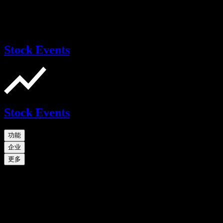
Stock Events
Stock Events
功能
企业
更多