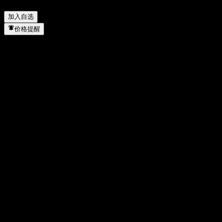
E 何时完成拆股？
▼
加入自选
价格提醒