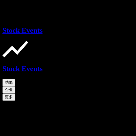
Stock Events
Stock Events
功能
企业
更多