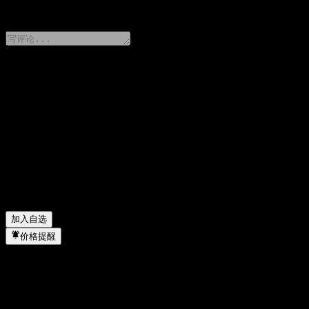
0 Comments
分享你的想法
FAQ
GF JiYue Bd A 今天的股价是多少？
▼
GF JiYue Bd A 的股票代码是什么？
▼
GF JiYue Bd A 的股价在上涨吗？
▼
GF JiYue Bd A 属于哪个行业？
▼
GF JiYue Bd A 何时完成拆股？
▼
加入自选
价格提醒