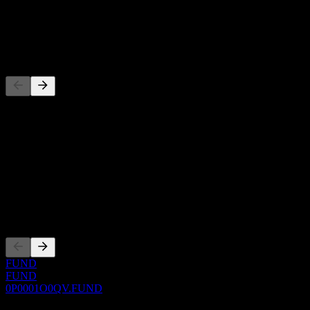
股息
-
竞争对手
此列表为基于近期市场事件的分析。并非投资建议。
关于
Show more...
首席执行官
上市
FUND
FUND
0P0001O0QV.FUND