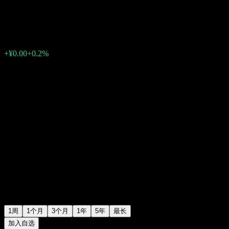
¥1.0866
0
+¥0.00
+0.2%
上周
1周
1个月
3个月
1年
5年
最长
加入自选