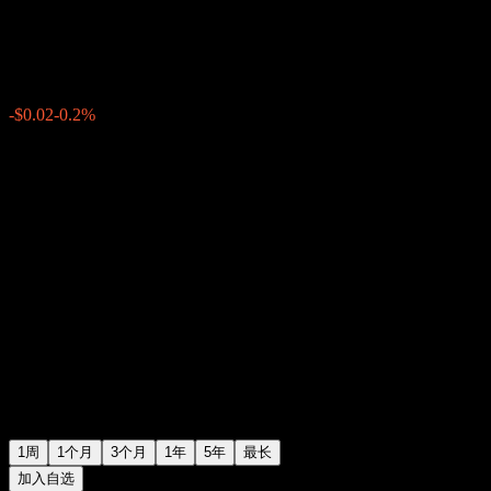
$8.49
0
-$0.02
-0.2%
上周
1周
1个月
3个月
1年
5年
最长
加入自选