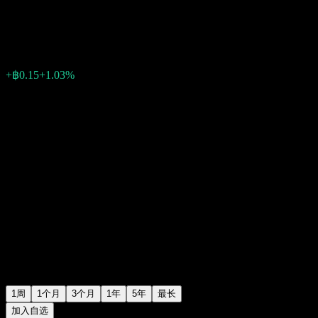
฿14.57
0
+฿0.15
+1.03%
上周
1周
1个月
3个月
1年
5年
最长
加入自选