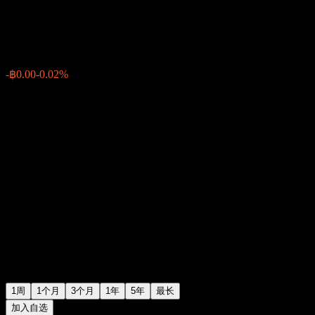
฿7.67
0
-฿0.00
-0.02%
上周
1周
1个月
3个月
1年
5年
最长
加入自选