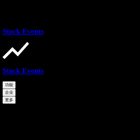
Stock Events
Stock Events
功能
企业
更多