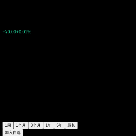
¥1.0586
0
+¥0.00
+0.01%
上周
1周
1个月
3个月
1年
5年
最长
加入自选