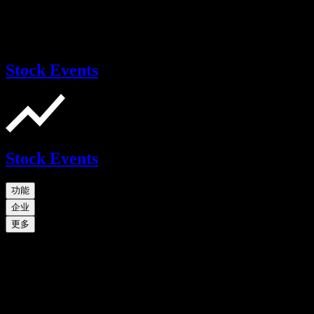
Stock Events
Stock Events
功能
企业
更多