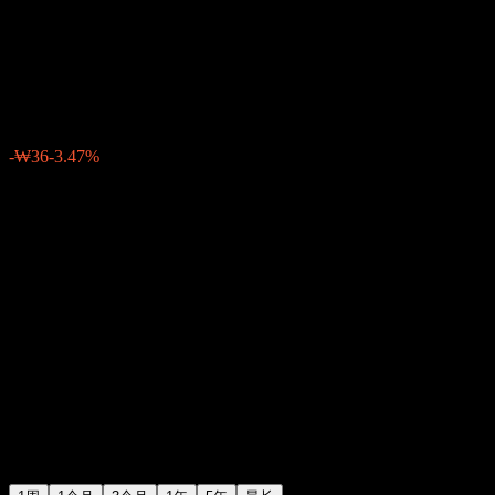
DerivativesK44
₩1,000
0
-₩36
-3.47%
上周