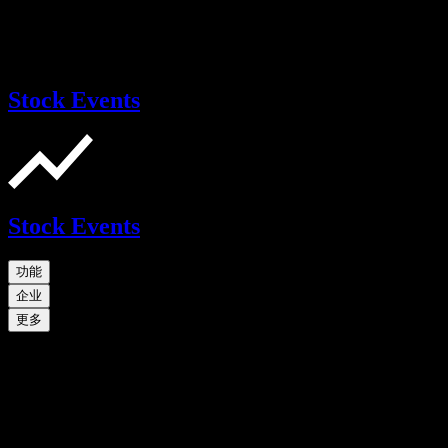
Stock Events
Stock Events
功能
企业
更多