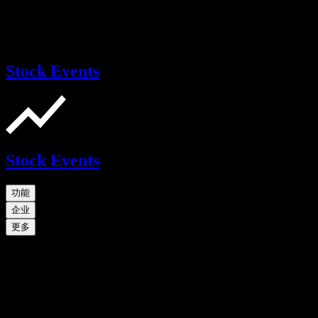
Stock Events
Stock Events
功能
企业
更多