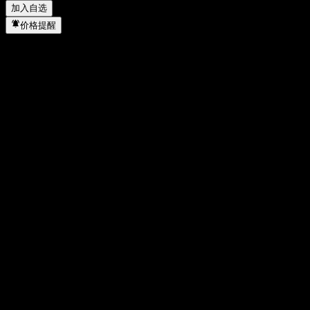
加入自选
价格提醒