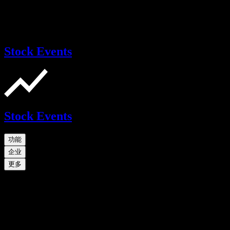
Stock Events
Stock Events
功能
企业
更多