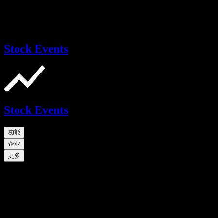
Stock Events
Stock Events
功能
企业
更多