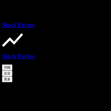
Stock Events
Stock Events
功能
企业
更多