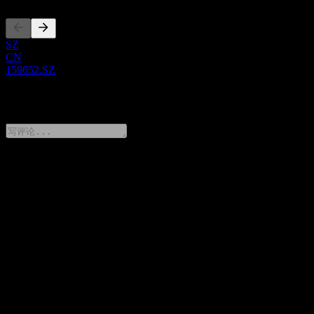
SZ
CN
159652.SZ
0 Comments
分享你的想法
FAQ
汇添富中证细分有色金属产业主题交易型开放式指数证券
投资基金 今天的股价是多少？
▼
汇添富中证细分有色金属产业主题交易型开放式指数证券
投资基金 的股票代码是什么？
▼
汇添富中证细分有色金属产业主题交易型开放式指数证券
投资基金 属于哪个行业？
▼