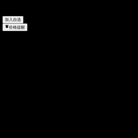
汇添富中证细分有色金属产业主题交易型开放式指数证券
投资基金 何时完成拆股？
▼
加入自选
价格提醒