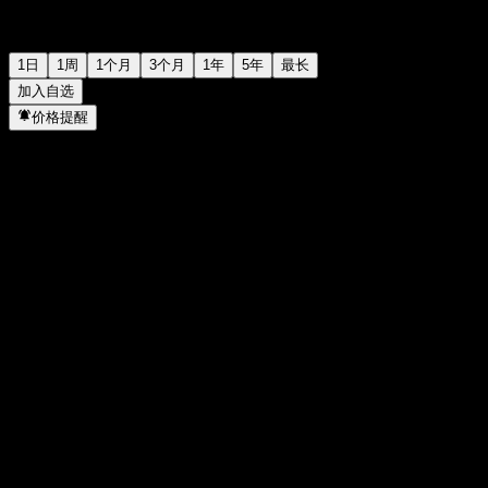
1日
1周
1个月
3个月
1年
5年
最长
加入自选
价格提醒
统计
当日最高
1.698
当日最低
1.65
52周高点
2.32
52周低点
1.068
成交量
78,587,300
平均成交量
134,144,696
市值