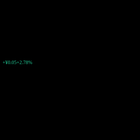
汇添富中证细分有色金属产业
主题交易型开放式指数证券投
资基金
¥1.6990
0
+¥0.05
+2.78%
02:26 今天