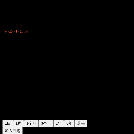
$0.000316
35
-$0.00
-0.63%
04:51 今天
1日
1周
1个月
3个月
1年
5年
最长
加入自选