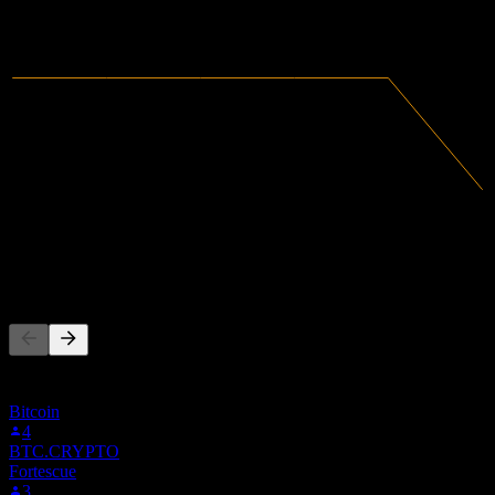
2021
2022
2023
2024
342,587.84
营收
-4.5M
净利润
其他人也在关注
此列表基于在 Stock Events 上关注 2H8.STU 的用户自选生
成。这不是投资建议。
Bitcoin
4
BTC.CRYPTO
Fortescue
3