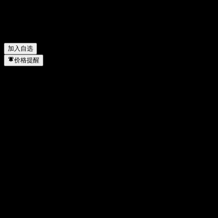
Hazer Group Limited 去年的营收是多少？
▼
Hazer Group Limited 去年的净利润是多少？
▼
Hazer Group Limited 属于哪个行业？
▼
Hazer Group Limited 何时完成拆股？
▼
加入自选
价格提醒