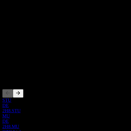
关于
Hazer Group Limited 是一家澳大利亚清洁技术创新企业，主要
致力于其独特的“Hazer Process”技术的商业化部署。这一突破
性技术提供了一种环保的氢气和石墨生产方法，具有低碳足迹
Show more...
的特点。它通过将天然气及类似原料高效转化为这些必需材料
首席执行官
来实现这一目标。公司的业务重点在于满足工业氢气、氢能交
国家
通以及合成石墨市场的需求。Hazer Group Limited 成立于 2010
澳大利亚
年，总部位于澳大利亚珀斯。
ISIN
AU000000HZR9
上市
STU
DE
2H8.STU
MU
DE
2H8.MU