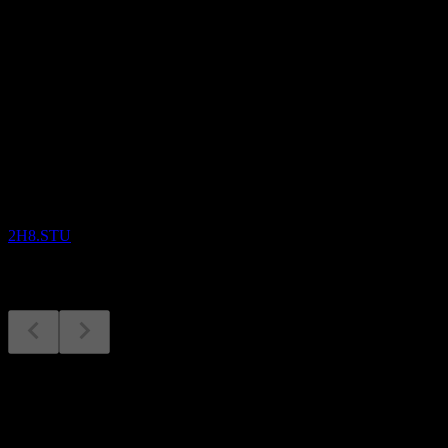
股息
-
即将到来
财报
2
SEP
Hazer Group Limited
2H8.STU
财报
2
Sep
预期