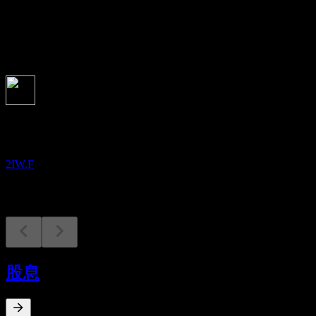
股息
-
即将到来
财报
13
AUG
China Automotive Systems
2IW.F
股息