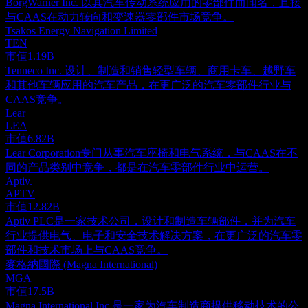
BorgWarner Inc. 以其汽车传动系统应用的零部件而闻名，直接
与CAAS在动力转向和变速器零部件市场竞争。
Tsakos Energy Navigation Limited
TEN
市值
1.19B
Tenneco Inc. 设计、制造和销售轻型车辆、商用卡车、越野车
和其他车辆应用的汽车产品，在更广泛的汽车零部件行业与
CAAS竞争。
Lear
LEA
市值
6.82B
Lear Corporation专门从事汽车座椅和电气系统，与CAAS在不
同的产品类别中竞争，都是在汽车零部件行业中运营。
Aptiv.
APTV
市值
12.82B
Aptiv PLC是一家技术公司，设计和制造车辆部件，并为汽车
行业提供电气、电子和安全技术解决方案，在更广泛的汽车零
部件和技术市场上与CAAS竞争。
麥格納國際 (Magna International)
MGA
市值
17.5B
Magna International Inc.是一家为汽车制造商提供移动技术的公