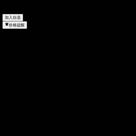
China Automotive Systems 属于哪个行业？
▼
China Automotive Systems 何时完成拆股？
▼
加入自选
价格提醒