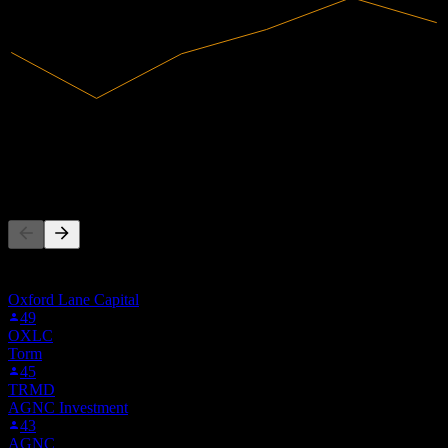
606.9M
营收
28.02M
净利润
其他人也在关注
此列表基于在 Stock Events 上关注 2IW.F 的用户自选生成。这
不是投资建议。
Oxford Lane Capital
49
OXLC
Torm
45
TRMD
AGNC Investment
43
AGNC