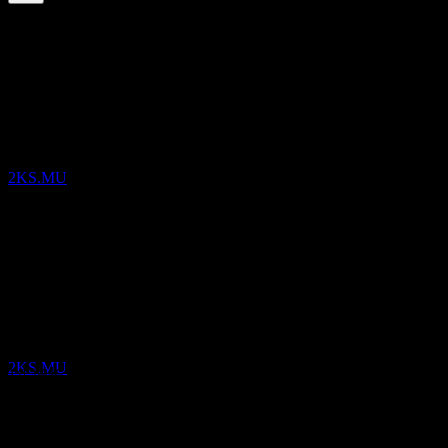
6.77
%
股息率
Apr 26
€0.03
Oct 25
股息支付
€0.02
6
Apr 25
OCT
Old Mutual Limited
€0.02
Oct 24
预估
2KS.MU
€0.02
Apr 24
€0.02
10年增长
不适用
除息
5年增长
8
6.27%
APR
27
3年增长
Old Mutual Limited
4.66%
预估
2KS.MU
1年增长
10.71%
财报