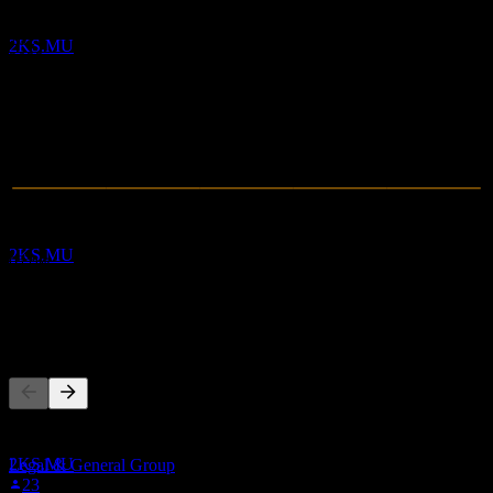
Old Mutual Limited
2020
预估
2021
2KS.MU
2022
2023
2024
2025
除息
10
APR
28
Old Mutual Limited
预估
2KS.MU
0
营收
418.21M
净利润
其他人也在关注
股息支付
13
APR
28
此列表基于在 Stock Events 上关注 2KS.MU 的用户自选生成。
Old Mutual Limited
这不是投资建议。
预估
2KS.MU
Legal & General Group
23