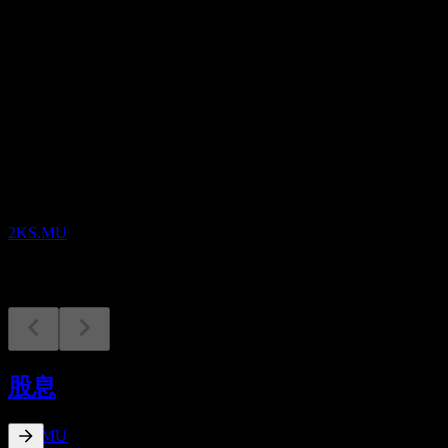
股息
0.05
即将到来
财报
8
SEP
Old Mutual Limited
2KS.MU
除息
1
股息
OCT
Old Mutual Limited
预估
2KS.MU