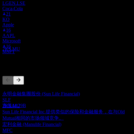
LGEN.LSE
Coca-Cola
21
KO
除息
Apple
2
16
OCT
28
AAPL
Old Mutual Limited
Microsoft
预估
16
2KS.MU
MSFT
竞争对手
股息支付
6
此列表为基于近期市场事件的分析。并非投资建议。
OCT
28
永明金融集團股份 (Sun Life Financial)
Old Mutual Limited
SLF
预估
市值
44.29B
2KS.MU
Sun Life Financial Inc.提供类似的保险和金融服务，在与Old
Mutual相同的市场领域竞争。
宏利金融 (Manulife Financial)
MFC