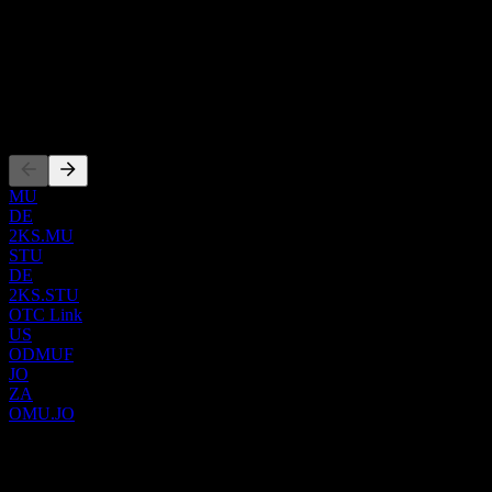
Show more...
的产品组合通过几个关键部门进行构建：大众与基础集群
首席执行官
(Mass and Foundation Cluster)、个人理财与财富管理、耆衛投
ISIN
资 (Old Mutual Investments)、耆衛企业业务 (Old Mutual
ZAE000255360
Corporate)、耆衛保险 (Old Mutual Insure) 以及专门的非洲其他
地区业务部门。耆衛集團 (Old Mutual Limited) 提供全面的金融
上市
产品和服务，包括团体人寿和丧葬保险等重要的保障解决方
案，以及各种长期储蓄方案。公司还提供贷款设施（特别是小
额贷款）和日常交易产品。此外，它还提供财务咨询、投资机
会、收益型产品和专业的资产管理服务。对于机构客户，公司
MU
负责管理投资、提供年金解决方案，并为员工退休和福利基金
DE
提供咨询服务。其保险组合还涵盖了健康、财产及意外险。耆
2KS.MU
STU
衛集團 (Old Mutual Limited) 的客户群体非常广泛，从低收入和
DE
中低收入个人到富裕的高净值客户，以及大型员工赞助的退休
2KS.STU
和福利基金。
OTC Link
US
ODMUF
JO
ZA
OMU.JO
0 Comments