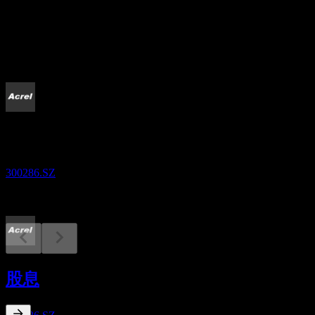
股息
0.35
即将到来
财报
26
AUG
安科瑞
300286.SZ
除息
18
股息
MAY
27
安科瑞
预估