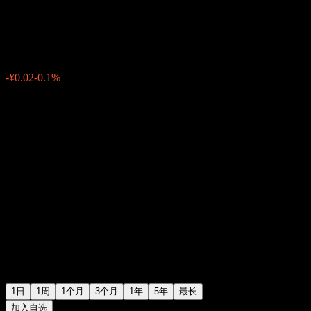
安科瑞
¥20.82
0
-¥0.02
-0.1%
07:00 今天
1日
1周
1个月
3个月
1年
5年
最长
加入自选