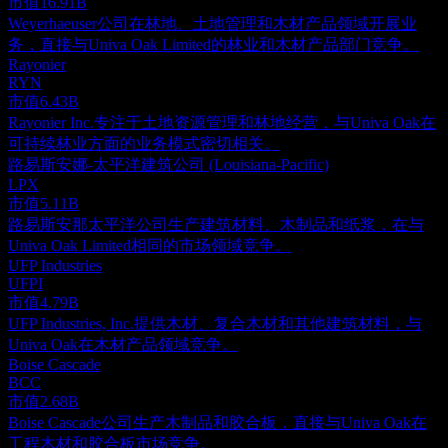
市值
16.91B
Weyerhaeuser公司在林地、土地管理和木材产品领域开展业
务，直接与Univa Oak Limited的林业和木材产品部门竞争。
Rayonier
RYN
市值
6.43B
Rayonier Inc.专注于土地资源管理和林地经营，与Univa Oak在
可持续林业方面的业务模式密切相关。
路易斯安娜-太平洋建筑公司 (Louisiana-Pacific)
LPX
市值
5.11B
路易斯安那太平洋公司生产建筑材料、木制品和纸浆，在与
Univa Oak Limited相同的市场领域竞争。
UFP Industries
UFPI
市值
4.79B
UFP Industries, Inc.提供木材、复合木材和其他建筑材料，与
Univa Oak在木材产品领域竞争。
Boise Cascade
BCC
市值
2.68B
Boise Cascade公司生产木制品和胶合板，直接与Univa Oak在
工程木材和胶合板市场竞争。