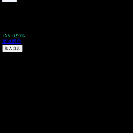
Kanamic Network (3939
¥509
+¥5
+0.99%
Friday 00:00
概览
股息
加入自选
股息率
1.77%
股息金额
¥8
最新除息日
9月 29, 2025
最后派息日
12月 19, 2025
摘要
Kanamic Network (3939.TSE) 的股息会半年一次支付。最
不适用。Kanamic Network (3939.TSE) 当前的股息率为 1.77%。