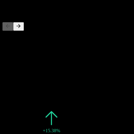
即将到来
29
SEP
除息
29
SEP
27
除息
预估
过去
日期
金额
变动
2025
¥8
+15.38%