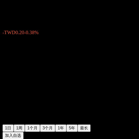
TWD52.70
2
-TWD0.20
-0.38%
03:15 今天
1日
1周
1个月
3个月
1年
5年
最长
加入自选