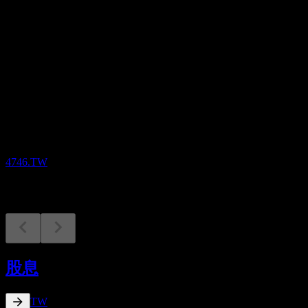
股息
1.31
即将到来
财报
6
AUG
Formosa Laboratories
4746.TW
除息
21
股息
AUG
Formosa Laboratories
预估
4746.TW