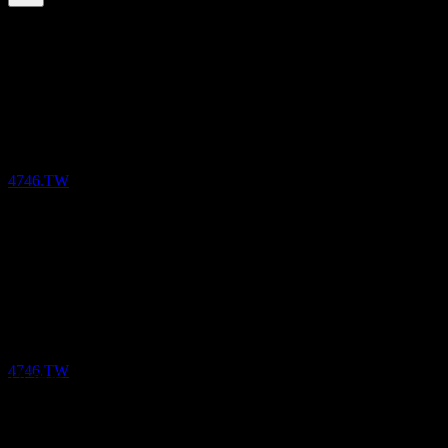
2.48
%
股息率
Sep 25
TWD1.69
Sep 25
股息支付
TWD1.31
25
Sep 24
SEP
Formosa Laboratories
TWD2.00
Sep 23
预估
4746.TW
TWD1.00
Aug 22
TWD2.00
10年增长
-4.03%
除息
5年增长
23
不适用
AUG
27
3年增长
Formosa Laboratories
9.42%
预估
4746.TW
1年增长
不适用
财报